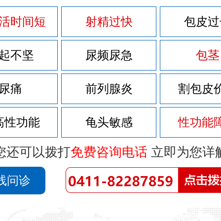
活时间短
射精过快
包皮过
起不坚
尿频尿急
包茎
尿痛
前列腺炎
割包皮
高性功能
龟头敏感
性功能
您还可以拨打
免费咨询电话
立即为您详
线问诊