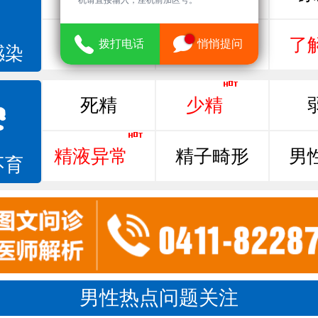
机请直接输入，座机前加区号。
尿相关
泌尿感染
了
拨打电话
悄悄提问
感染
死精
少精
精液异常
精子畸形
男
不育
男性热点问题关注