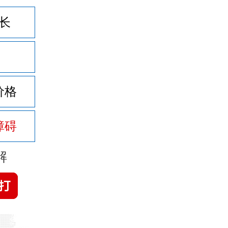
长
价格
障碍
解