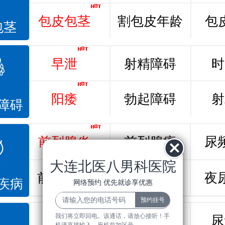
包皮包茎
割包皮年龄
包
包茎
早泄
射精障碍
时
阳痿
勃起障碍
射
障碍
前列腺炎
前列腺痛
尿
大连北医八男科医院
前列腺增生
排尿不畅
夜
疾病
网络预约 优先就诊享优惠
我们将立即回电。该通话，请放心接听！手
龟头炎
睾丸炎
尿