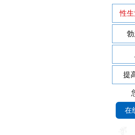
性生
勃
提
在