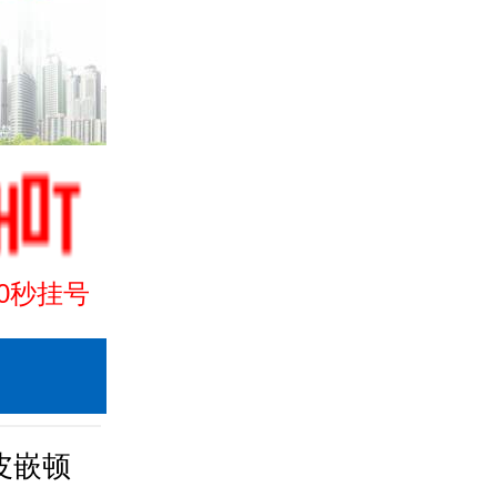
30秒挂号
皮嵌顿