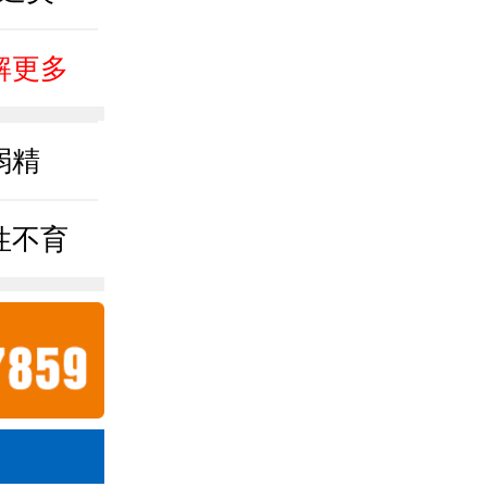
解更多
弱精
性不育