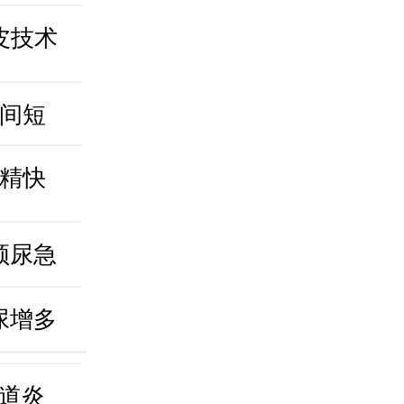
皮技术
间短
精快
频尿急
尿增多
道炎